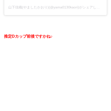
山下佳織(やましたかおり)(@yama0130kaori)がシェアした投稿
推定D
カップ前後ですかね♪