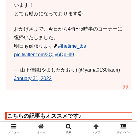
います！
とても励みになっております😊
おかげさまで、今日から4時〜5時半のコーナーに
復帰いたしました。
明日も頑張ります🎵
#thetime_tbs
pic.twitter.com/3QLy6DpHI9
— 山下佳織(やましたかおり) (@yama0130kaori)
January 31, 2022
こちらの記事もオススメです♪
メニュー
ホーム
検索
トップ
サイドバー