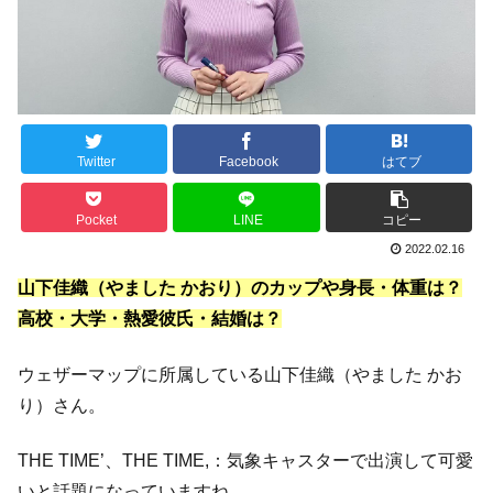
Twitter
Facebook
はてブ
Pocket
LINE
コピー
2022.02.16
山下佳織（やました かおり）のカップや身長・体重は？
高校・大学・熱愛彼氏・結婚は？
ウェザーマップに所属している山下佳織（やました かお
り）さん。
THE TIME’、THE TIME,：気象キャスターで出演して可愛
いと話題になっていますね。