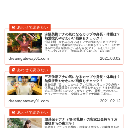
汾陽美樹アナの気になるカップや身長・体重は？
熱愛彼氏やかわいい画像もチェック！
汾陽美樹（かわみなみ みき）アナの気になるカップや身
長・体重は？熱愛彼氏やかわいい画像もチェック！ 長野放
送(NBS)の汾陽美樹(かわみなみき)アナ。 かわいいと評判
になっていますね。 愛嬌あるペンギンの #折り紙...
dreamgateway01.com
2021.03.02
三石佳那アナの気になるカップや身長・体重は？
熱愛彼氏やかわいい画像もチェック？
三石佳那（みついし かな）アナの気になるカップや身長・
体重は？熱愛彼氏やかわいい画像もチェック？ BSN新潟放
送の三石佳那（みついし かな）アナ。 素朴でかわいいア
ナウンサーですね。 全国美人女子アナ図鑑 三石佳...
dreamgateway01.com
2021.02.12
堀菜保子アナ（NHK札幌）の実家は金持ち？お
嬢様育ちの東大卒！
堀菜保子アナ（NHK札幌）の実家は金持ち？お嬢様育ちの