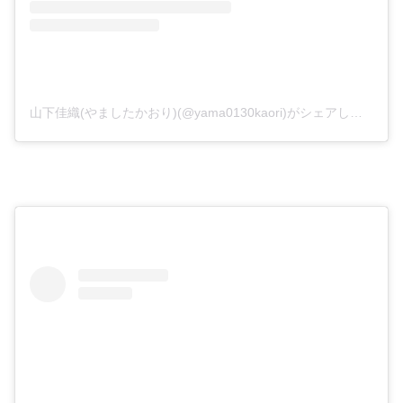
山下佳織(やましたかおり)(@yama0130kaori)がシェアした投稿