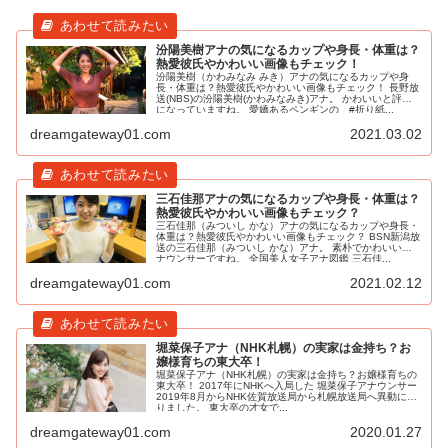
汾陽美樹アナの気になるカップや身長・体重は？
熱愛彼氏やかわいい画像もチェック！
汾陽美樹（かわみなみ みき）アナの気になるカップや身
長・体重は？熱愛彼氏やかわいい画像もチェック！ 長野放
送(NBS)の汾陽美樹(かわみなみき)アナ。 かわいいと評判
になっていますね。 愛嬌あるペンギンの #折り紙...
dreamgateway01.com
2021.03.02
三石佳那アナの気になるカップや身長・体重は？
熱愛彼氏やかわいい画像もチェック？
三石佳那（みついし かな）アナの気になるカップや身長・
体重は？熱愛彼氏やかわいい画像もチェック？ BSN新潟放
送の三石佳那（みついし かな）アナ。 素朴でかわいいア
ナウンサーですね。 全国美人女子アナ図鑑 三石佳...
dreamgateway01.com
2021.02.12
堀菜保子アナ（NHK札幌）の実家は金持ち？お
嬢様育ちの東大卒！
堀菜保子アナ（NHK札幌）の実家は金持ち？お嬢様育ちの
東大卒！ 2017年にNHKへ入局した 堀菜保子アナウンサー
2019年8月からNHK佐賀放送局から札幌放送局へ異動にな
りました。 東大卒の才女で...
dreamgateway01.com
2020.01.27