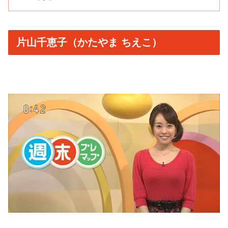
片山千恵子（かたやま ちえこ）