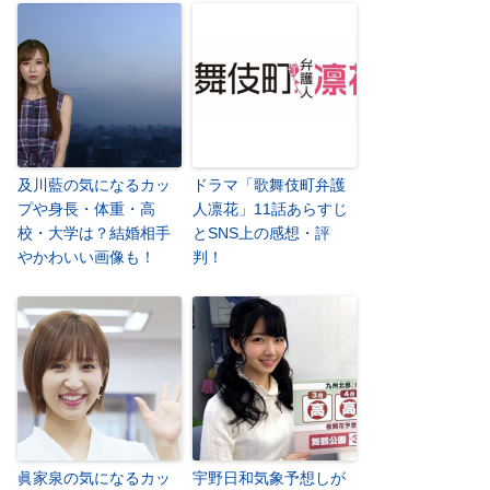
及川藍の気になるカッ
ドラマ「歌舞伎町弁護
プや身長・体重・高
人凛花」11話あらすじ
校・大学は？結婚相手
とSNS上の感想・評
やかわいい画像も！
判！
眞家泉の気になるカッ
宇野日和気象予想しが