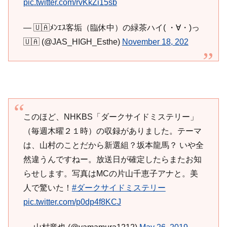
pic.twitter.com/rvKkZi15sb
— 🇺🇦ﾒﾝｴｽ客垢（臨休中）の緑茶ハイ( ・∀・)っ
🇺🇦 (@JAS_HIGH_Esthe)
November 18, 202
このほど、NHKBS「ダークサイドミステリー」
（毎週木曜２１時）の収録がありました。テーマ
は、山村のことだから新選組？坂本龍馬？ いや全
然違うんですねー。放送日が確定したらまたお知
らせします。写真はMCの片山千恵子アナと。美
人で驚いた！
#ダークサイドミステリー
pic.twitter.com/p0dp4f8KCJ