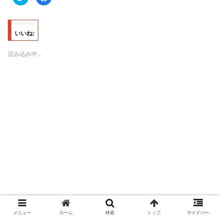
リ
a
ッ
c
ク
e
し
b
て
o
T
o
いいね:
w
k
i
で
t
共
t
有
読み込み中...
e
す
r
る
で
に
共
は
有
ク
(
リ
新
ッ
し
ク
い
し
ウ
て
ィ
く
ン
だ
ド
さ
ウ
い
で
(
開
新
き
し
ま
い
す
ウ
)
ィ
ン
ド
ウ
で
開
き
ま
メニュー
ホーム
検索
トップ
サイドバー
す