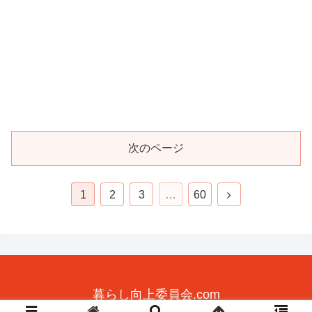
次のページ
1
2
3
…
60
暮らし向上委員会.com