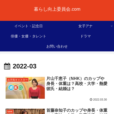
暮らし向上委員会.com
イベント・記念日
女子アナ
俳優・女優・タレント
ドラマ
お問い合わせ
2022-03
片山千恵子（NHK）のカップや
お天気キャスター
身長・体重は？高校・大学・熱愛
彼氏・結婚は？
2022.03.30
首藤奈知子のカップや身長・体重
NHK