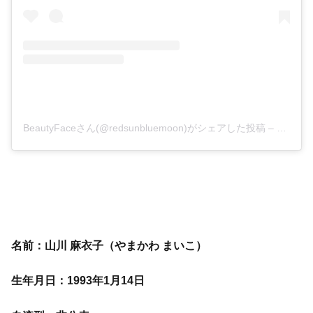
BeautyFaceさん(@redsunbluemoon)がシェアした投稿
–
2018年
名前：山川 麻衣子（やまかわ まいこ）
生年月日：1993年1月14日