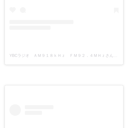
YBCラジオ ＡＭ９１８ｋＨｚ ＦＭ９２．４ＭＨｚさん(@ybc_radio)がシェアした投稿