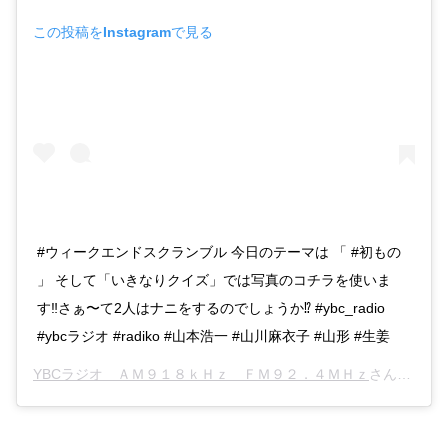
この投稿をInstagramで見る
#ウィークエンドスクランブル 今日のテーマは 「 #初もの
」 そして「いきなりクイズ」では写真のコチラを使いま
す‼️さぁ〜て2人はナニをするのでしょうか⁉️ #ybc_radio
#ybcラジオ #radiko #山本浩一 #山川麻衣子 #山形 #生姜
YBCラジオ ＡＭ９１８ｋＨｚ ＦＭ９２．４ＭＨｚ
さん(@ybc_radio)がシェアした投稿 –