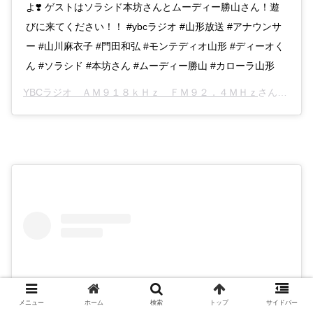
よ❣️ ゲストはソラシド本坊さんとムーディー勝山さん！遊
びに来てください！！ #ybcラジオ #山形放送 #アナウンサ
ー #山川麻衣子 #門田和弘 #モンテディオ山形 #ディーオく
ん #ソラシド #本坊さん #ムーディー勝山 #カローラ山形
YBCラジオ ＡＭ９１８ｋＨｚ ＦＭ９２．４ＭＨｚ
さん(@ybc_radio)がシェアした投稿 –
メニュー
ホーム
検索
トップ
サイドバー