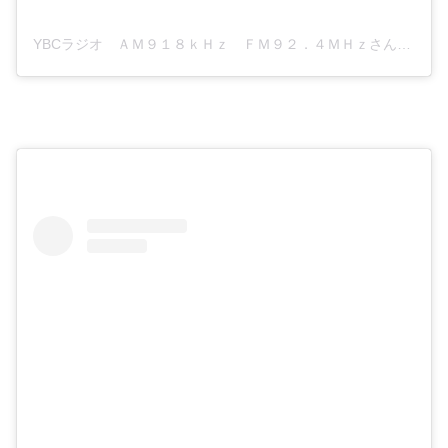
YBCラジオ ＡＭ９１８ｋＨｚ ＦＭ９２．４ＭＨｚさん(@ybc_radio)がシェアした投稿