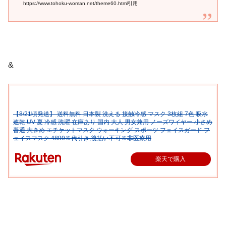
https://www.tohoku-woman.net/theme60.html引用
&
【8/21頃発送】 送料無料 日本製 洗える 接触冷感 マスク 3枚組 7色 吸水
速乾 UV 夏 冷感 洗濯 在庫あり 国内 大人 男女兼用 ノーズワイヤー 小さめ
普通 大きめ エチケットマスク ウォーキング スポーツ フェイスガード フ
ェイスマスク 4899※代引き,後払い不可※非医療用
楽天で購入