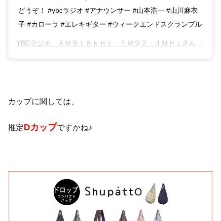
どうぞ！ #ybcラジオ #アナウンサー #山本浩一 #山川麻衣
子 #カローラ #エレキギター #ウィークエンドスクランブル
YBCラジオ ＡＭ９１８ｋＨｚ ＦＭ９２．４ＭＨｚ
さん(@ybc_radio)がシェアした投稿 –
カップに関しては、
Dカップ
推定
ですかね♪