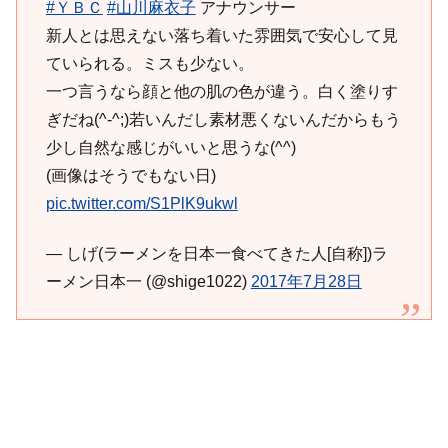
#ＹＢＣ
#山川麻衣子
アナウンサー
新人とは思えない落ち着いた雰囲気で安心して見
ていられる。ミスも少ない。
一つ言うなら顔と他の肌の色が違う。白く塗りす
ぎだね(^-^;)若いんだし素材悪くないんだからもう
少し自然な感じがいいと思うな(^^)
(画像はそうでもない日)
pic.twitter.com/S1PlK9ukwl
— しげ(ラーメンを日本一食べてきた人[自称])ラ
ーメン日本一 (@shige1022)
2017年7月28日