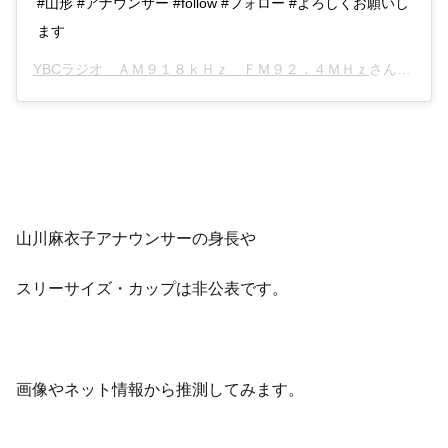
#山形 #アナウンサー #follow #フォロー #よろしくお願いし
ます
YBCラジオ ＡＭ９１８ｋＨｚ ＦＭ９２．４ＭＨｚ
さん(@ybc_radio)がシェアした投稿 –
山川麻衣子アナウンサーの身長や
スリーサイズ・カップは非公表です。
画像やネット情報から推測してみます。