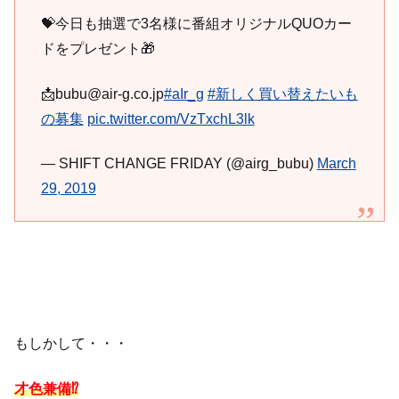
💝今日も抽選で3名様に番組オリジナルQUOカー
ドをプレゼント🎁
📩bubu@air-g.co.jp
#aIr_g
#新しく買い替えたいも
の募集
pic.twitter.com/VzTxchL3lk
— SHIFT CHANGE FRIDAY (@airg_bubu)
March
29, 2019
もしかして・・・
才色兼備⁉