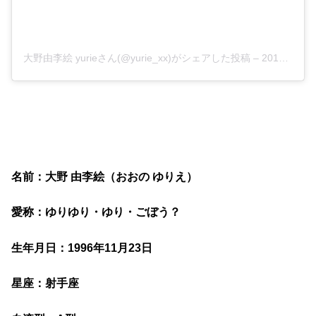
大野由李絵 yurieさん(@yurie_xx)がシェアした投稿
–
2018年11月月12日午前2時22分PST
名前：大野 由李絵（おおの ゆりえ）
愛称：ゆりゆり・ゆり・ごぼう？
生年月日：1996年11月23日
星座：射手座