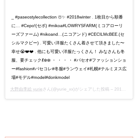
_ #paseostylecollection ☃️✨ #2018winter . 1枚目から順番
に… #Cepo!(セポ) #mikoa#LOWRYSFARM(ミコアローリ
ーズファーム) #nikoand…(ニコアンド) #CECILMcBEE.(セ
シルマクビー) . 可愛い洋服たくさん着させて頂きました〜
幸せ😭❤️❤️ . 他にも可愛い洋服たっくさん！ みなさんも冬
服、要チェック💃❄️❄️ ・ ・ ・ ・ #パセオ#ファッションショ
ー#fashion#パセコレ#冬服#ランウェイ#札幌#テルミヌス広
場#モデル#model#donkmodel
大野由李絵 yurie
さん(@yurie_xx)がシェアした投稿 –
2018年10月月28日午前8時16分PDT