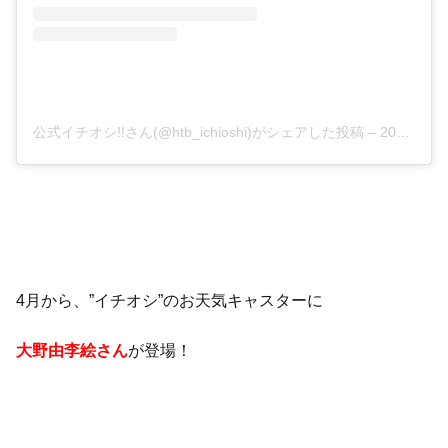
公式イチオシ!!さん(@htb_ichioshi)がシェアした投稿
–
2019年 4月月3日午前9時48分PDT
4月から、”イチオシ”のお天気キャスターに
大野由李絵さん
が登場！