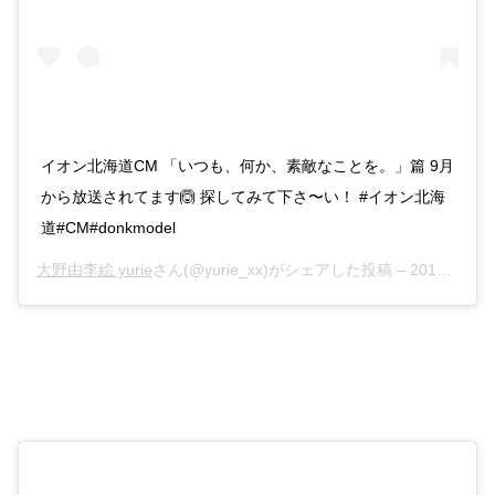
イオン北海道CM 「いつも、何か、素敵なことを。」篇 9月
から放送されてます🙆 探してみて下さ〜い！ #イオン北海
道#CM#donkmodel
大野由李絵 yurie
さん(@yurie_xx)がシェアした投稿 –
2015年 9月月7日午後10時12分PDT