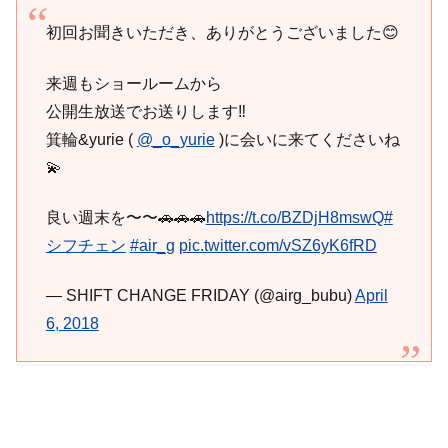
初回お聞きいただき、ありがとうございました😊
来週もショールームから
公開生放送でお送りします‼️
箕輪&yurie (
@_o_yurie
)に会いに来てくださいね
💫
良い週末を〜〜🚗🚗🚗
https://t.co/BZDjH8mswQ
#
シフチェン
#air_g
pic.twitter.com/vSZ6yK6fRD
— SHIFT CHANGE FRIDAY (@airg_bubu)
April
6, 2018