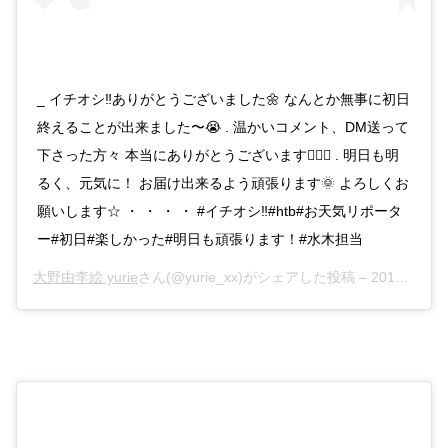
_ イチオシ‼︎ありがとうございました🌼 なんとか無事に初日
終えることが出来ました〜😭 . 温かいコメント、DM送って
下さった方々 本当にありがとうございます🙇‍♀️✨ . 明日も明
るく、元気に！ お届け出来るよう頑張ります🌞 よろしくお
願いします☆ ・ ・ ・ ・ #イチオシ‼︎#htb#お天気リポータ
ー#初日#楽しかった#明日も頑張ります！#水木担当
大野由李絵 yurie
さん(@yurie_xx)がシェアした投稿 –
2019年 4月月3日午前6時47分PDT