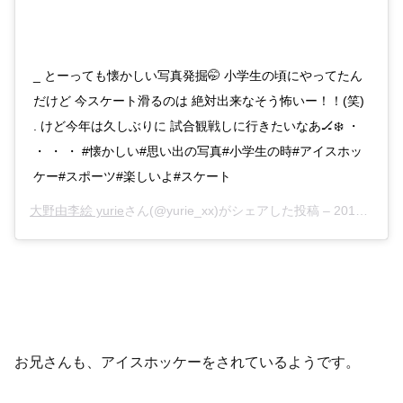
_ とーっても懐かしい写真発掘🤭 小学生の頃にやってたん
だけど 今スケート滑るのは 絶対出来なそう怖いー！！(笑)
. けど今年は久しぶりに 試合観戦しに行きたいなあ🏒❄️ ・
・ ・ ・ #懐かしい#思い出の写真#小学生の時#アイスホッ
ケー#スポーツ#楽しいよ#スケート
大野由李絵 yurie
さん(@yurie_xx)がシェアした投稿 –
2019年 1月月19日午前1時47分PST
お兄さんも、アイスホッケーをされているようです。