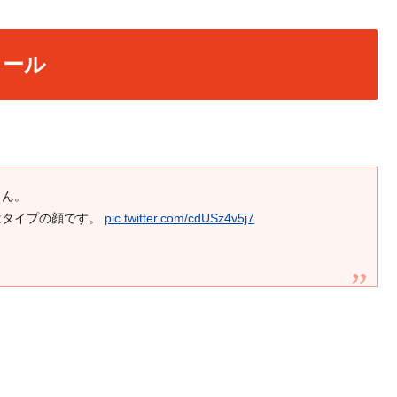
ィール
さん。
はタイプの顔です。
pic.twitter.com/cdUSz4v5j7