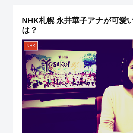
NHK札幌 永井華子アナが可
は？
NHK