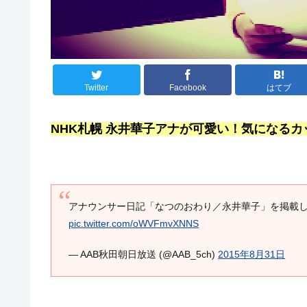
Twitter
Facebook
はてブ
NHK札幌 永井華子アナが可愛い！気になる
アナウンサー日記「なつのおわり／永井華子」を掲載
pic.twitter.com/oWVFmvXNNS
— AAB秋田朝日放送 (@AAB_5ch)
2015年8月31日