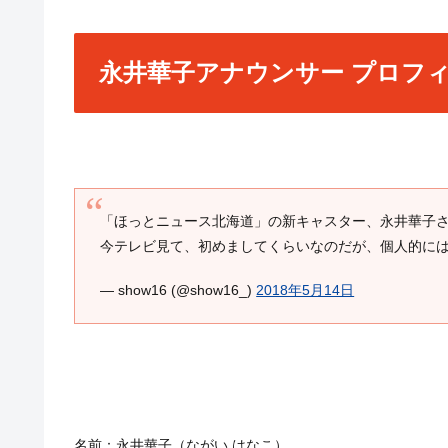
永井華子アナウンサー プロフ
「ほっとニュース北海道」の新キャスター、永井華子
今テレビ見て、初めましてくらいなのだが、個人的に
— show16 (@show16_)
2018年5月14日
名前：永井華子（ながい はなこ）