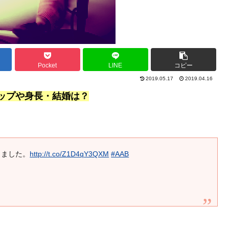
Pocket
LINE
コピー
2019.05.17
2019.04.16
カップや身長・結婚は？
しました。
http://t.co/Z1D4qY3QXM
#AAB