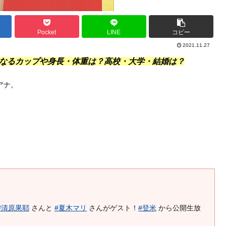
Pocket
LINE
コピー
2021.11.27
になるカップや身長・体重は？高校・大学・結婚は？
アナ。
#清原果耶
さんと
#夏木マリ
さんがゲスト！
#登米
から公開生放