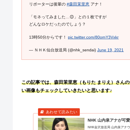
リポーターは後輩の
#森田茉里恵
アナ！
「モネってみました…😊」との１枚ですが
どんなロケだったのでしょう？
13時50分からです！
pic.twitter.com/80omY3Vxkr
— ＮＨＫ仙台放送局 (@nhk_sendai)
June 19, 2021
この記事では、森田茉里恵（もりた まりえ）さん
い画像もチェックしていきたいと思います♪
NHK 山内泉アナが
NHK金沢放送局 山内泉アナウ