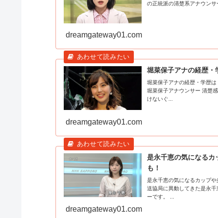
dreamgateway01.com
堀菜保子アナの経歴・
堀菜保子アナの経歴・学歴は？カップや身長・
堀菜保子アナウンサー 清楚感漂うお嬢様ぽさがありますね。 最近のNHKのアナウンサーは、 民放に負
けないぐ...
dreamgateway01.com
是永千恵の気になるカ
も！
是永千恵の気になるカップや身長・体
送協局に異動してきた是永千恵（これなが ちさと）ア
ーです。 ...
dreamgateway01.com