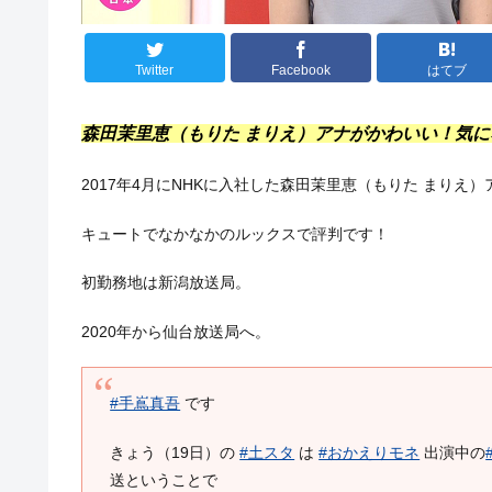
Twitter
Facebook
はてブ
森田茉里恵（もりた まりえ）アナがかわいい！気
2017年4月にNHKに入社した森田茉里恵（もりた まりえ）
キュートでなかなかのルックスで評判です！
初勤務地は新潟放送局。
2020年から仙台放送局へ。
#手嶌真吾
です
きょう（19日）の
#土スタ
は
#おかえりモネ
出演中の
送ということで