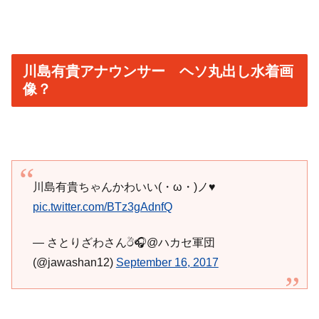
川島有貴アナウンサー ヘソ丸出し水着画
像？
川島有貴ちゃんかわいい(・ω・)ノ♥
pic.twitter.com/BTz3gAdnfQ
— さとりざわさんඊ🎧@ハカセ軍団
(@jawashan12)
September 16, 2017