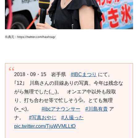
出典元：https://twitter.com/hashtag/
2018・09・15 岩手県
#IBCまつり
にて。
｢12｣ 川島さんの目線ありの写真、今年は残念な
がら無理でした(._.)。 オンエア中以外も段取
り、打ち合わせ等で忙しそう💦。とても無理
(>_<;)。
#ibcアナウンサー
#川島有貴
ア
ナ。
#写真おやじ
#人撮った
pic.twitter.com/TjuWVMLLtD