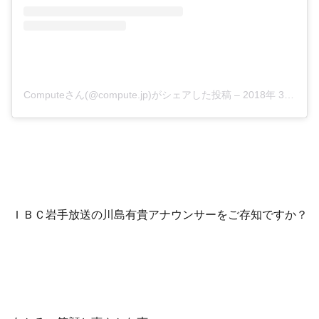
Computeさん(@compute.jp)がシェアした投稿
–
2018年 3月月23日午後9時07分PDT
ＩＢＣ岩手放送の川島有貴アナウンサーをご存知ですか？