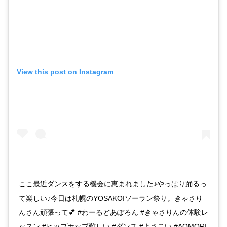
View this post on Instagram
ここ最近ダンスをする機会に恵まれました♪やっぱり踊るっ
て楽しい♪今日は札幌のYOSAKOIソーラン祭り。きゃさり
んさん頑張って💕 #わーるどあぽろん #きゃさりんの体験レ
ッスン #ヒップホップ難しい #ダンス #よさこい #AOMORI