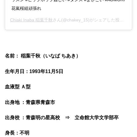
花嵐桜組頑張れ
Chiaki Inaba 稲葉千秋
さん(@chakey_15)がシェアした投稿 –
20
名前： 稲葉千秋（いなば ちあき）
生年月日：1993年11月5日
血液型 Ａ型
出身地 ：青森県青森市
出身校 ：青森明の星高校 ⇒ 立命館大学文学部卒
身長：不明