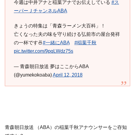
今週は中井アナと稲葉アナでお伝えしている
#ス
ーパーＪチャンネルABA
きょうの特集は「青森ラーメン大百科」！
亡くなった夫の味を守り続ける弘前市の屋台発祥
の一杯です🍜
#一緒にABA
#稲葉千秋
pic.twitter.com/9pqLWdz75s
— 青森朝日放送 夢はここからABA
(@yumekokoaba)
April 12, 2018
青森朝日放送 （ABA）の稲葉千秋アナウンサーをご存知