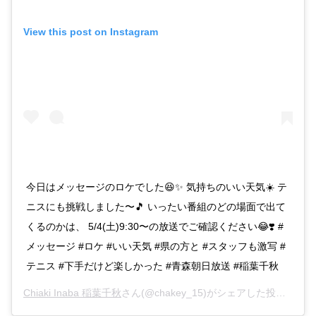
View this post on Instagram
今日はメッセージのロケでした😆✨ 気持ちのいい天気☀️ テ
ニスにも挑戦しました〜🎵 いったい番組のどの場面で出て
くるのかは、 5/4(土)9:30〜の放送でご確認ください😂❣️ #
メッセージ #ロケ #いい天気 #県の方と #スタッフも激写 #
テニス #下手だけど楽しかった #青森朝日放送 #稲葉千秋
Chiaki Inaba 稲葉千秋
さん(@chakey_15)がシェアした投稿 –
20