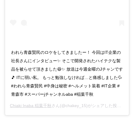
われら青森賢民のロケをしてきましたー！ 今回はIT企業の
社長さんにインタビュー✨ そこで開発されたハイテクな製
品を被らせて頂きました😆✨ 放送は今週金曜のJチャンです
🎵 ITに弱い私。 もっと勉強しなければ…と痛感しました💦
#われら青森賢民 #中身は秘密 #ヘルメット装着 #IT企業 #
青森市 #スーパーjチャンネルaba #稲葉千秋
Chiaki Inaba 稲葉千秋
さん(@chakey_15)がシェアした投稿 –
20