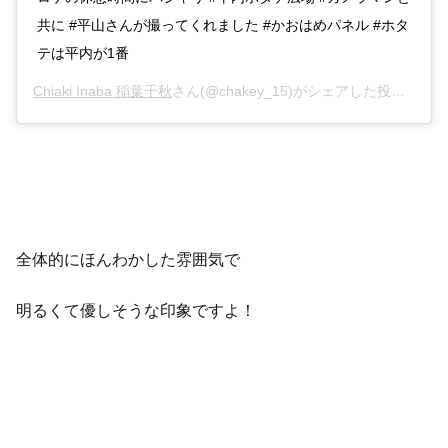
共に #平山さんが撮ってくれました #かおはめパネル #ホタ
テは平内が1番
Chiaki Inaba 稲葉千秋
さん(@chakey_15)がシェアした投稿 –
20
全体的にほんわかした雰囲気で
明るくて優しそうな印象ですよ！