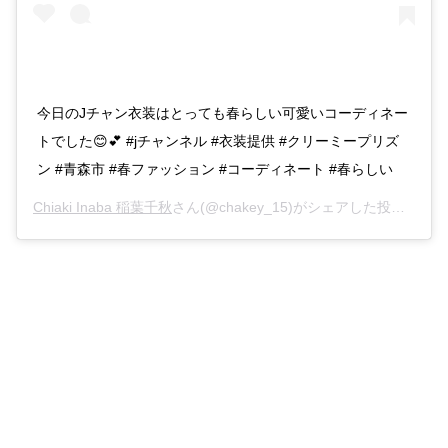
今日のJチャン衣装はとっても春らしい可愛いコーディネー
トでした😊💕 #jチャンネル #衣装提供 #クリーミープリズ
ン #青森市 #春ファッション #コーディネート #春らしい
Chiaki Inaba 稲葉千秋
さん(@chakey_15)がシェアした投稿 –
20