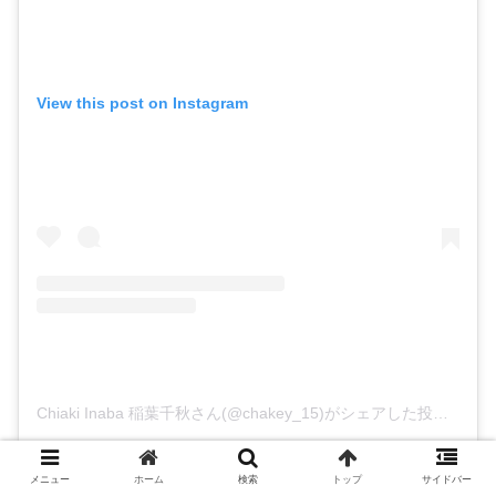
View this post on Instagram
Chiaki Inaba 稲葉千秋さん(@chakey_15)がシェアした投稿
–
20
メニュー
ホーム
検索
トップ
サイドバー