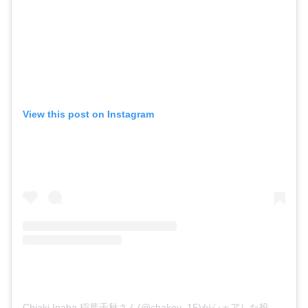
View this post on Instagram
Chiaki Inaba 稲葉千秋さん(@chakey_15)がシェアした投稿
–
20