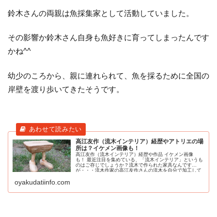
鈴木さんの両親は魚採集家として活動していました。
その影響か鈴木さん自身も魚好きに育ってしまったんです
かね^^
幼少のころから、親に連れられて、魚を採るために全国の
岸壁を渡り歩いてきたそうです。
高江友作（流木インテリア）経歴やアトリエの場
所は？イケメン画像も！
高江友作（流木インテリア）経歴や作品 イケメン画像
も！ 最近注目を集めている、「流木インテリア」というも
のはご存じでしょうか？流木で作られた家具なんです
が・・・流木作家の高江友作さんの流木を自分で加工して
インテリアにする作品が話題になってい
oyakudatiinfo.com