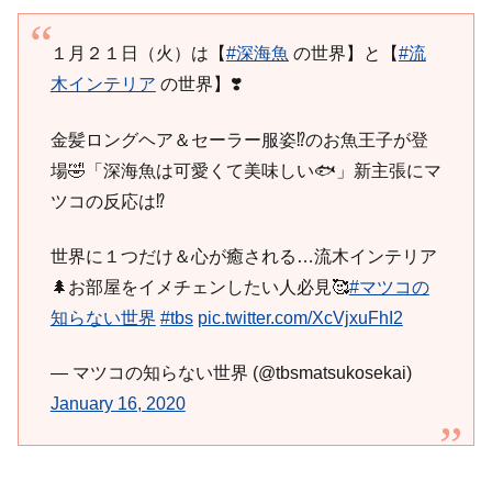
１月２１日（火）は【
#深海魚
の世界】と【
#流
木インテリア
の世界】❣️
金髪ロングヘア＆セーラー服姿⁉️のお魚王子が登
場🤣「深海魚は可愛くて美味しい🐟」新主張にマ
ツコの反応は⁉️
世界に１つだけ＆心が癒される…流木インテリア
🌲お部屋をイメチェンしたい人必見🥰
#マツコの
知らない世界
#tbs
pic.twitter.com/XcVjxuFhI2
— マツコの知らない世界 (@tbsmatsukosekai)
January 16, 2020