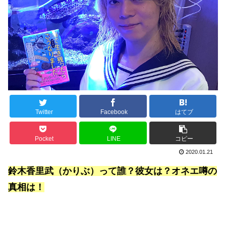
Twitter
Facebook
はてブ
Pocket
LINE
コピー
2020.01.21
鈴木香里武（かりぶ）って誰？彼女は？オネエ噂の
真相は！