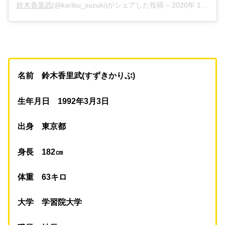
鈴木香里武
(@karibu_suzuki)がシェアした投稿 –
2020年 1月月14日午前5時05分PST
名前 鈴木香里武(すずきかりぶ)
生年月日 1992年3月3日
出身 東京都
身長 182㎝
体重 63キロ
大学 学習院大学