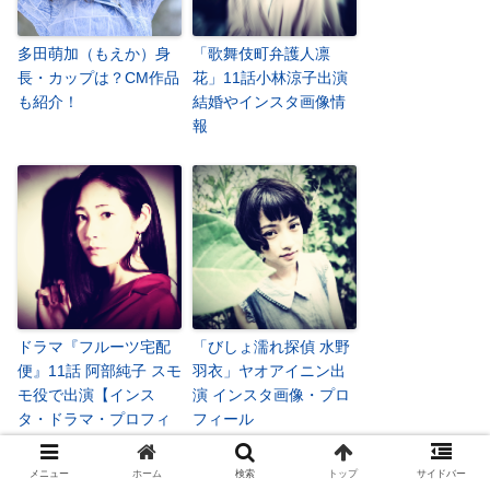
多田萌加（もえか）身
「歌舞伎町弁護人凛
長・カップは？CM作品
花」11話小林涼子出演
も紹介！
結婚やインスタ画像情
報
ドラマ『フルーツ宅配
「びしょ濡れ探偵 水野
便』11話 阿部純子 スモ
羽衣」ヤオアイニン出
モ役で出演【インス
演 インスタ画像・プロ
タ・ドラマ・プロフィ
フィール
ール】
メニュー
ホーム
検索
トップ
サイドバー