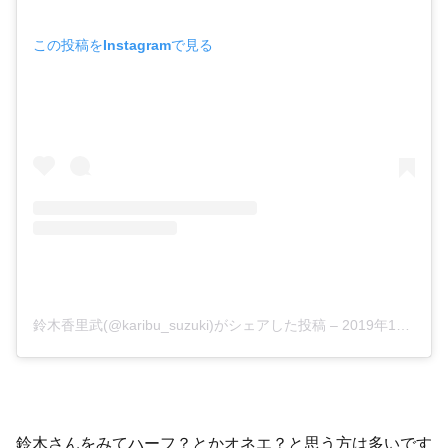
この投稿をInstagramで見る
鈴木香里武(@karibu_suzuki)がシェアした投稿
–
2019年12月月23日午前1時39分PST
鈴木さんをみてハーフ？とかオネエ？と思う方は多いです