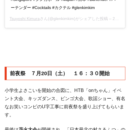
ーテンダー #Cocktails #カクテル #glenkimkim
Tsuyoshi Kimura
さん(@glenkimkim)がシェアした投稿 –
2016年 7月月16日午後5時35分PDT
前夜祭 ７月20日（土） １６：３０開始
小学生よさこいを開始の合図に、HTB「onちゃん」イベ
ント大会、キッズダンス、ビンゴ大会、歌謡ショー、有名
なお笑いコンビのU字工事に前夜祭を盛り上げてもらいま
す。
最後は
花火大会
が開催され、「日本最北の村さるふつ」の