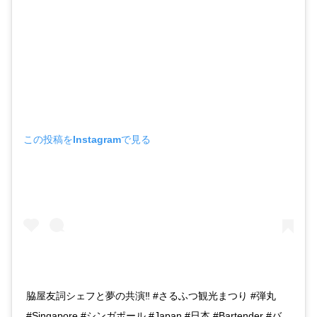
この投稿をInstagramで見る
脇屋友詞シェフと夢の共演‼︎ #さるふつ観光まつり #弾丸
#Singapore #シンガポール #Japan #日本 #Bartender #バ