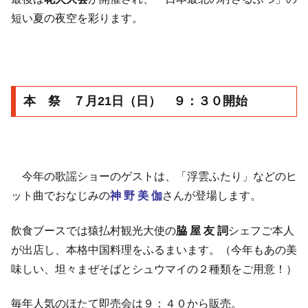
短い夏の夜空を彩ります。
本 祭 ７月21日（日） ９：３０開始
今年の歌謡ショーのゲストは、「浮雲ふたり」などのヒ
ット曲でおなじみの
神 野 美 伽
さんが登場します。
飲食ブースでは猿払村観光大使の
脇 屋 友 詞
シェフご本人
が出店し、本格中国料理をふるまいます。（今年もあの美
味しい、坦々まぜそばとシュウマイの２種類をご用意！）
毎年人気のほたて即売会は９：４０から販売。