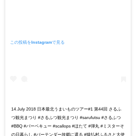
この投稿をInstagramで見る
14.July 2018 日本最北うまいものツアー#1 第44回 さるふ
つ観光まつり #さるふつ観光まつり #sarufutsu #さるふつ
#BBQ #バーベキュー #scallops #ほたて #弾丸 #ミスターそ
の日暮らし #バーテンダー故郷に還る #猿払村ふるさと大使