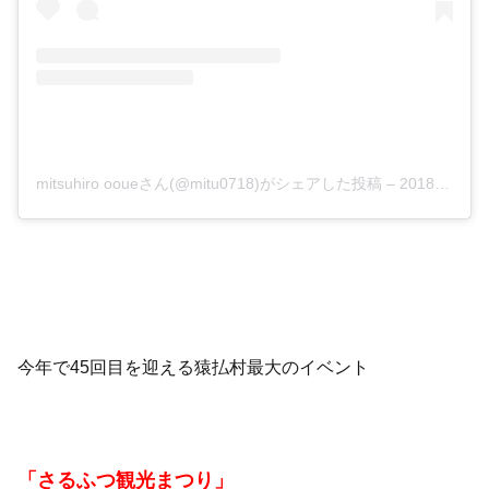
mitsuhiro ooueさん(@mitu0718)がシェアした投稿
–
2018年 7月月14日午前1時11分PDT
今年で45回目を迎える猿払村最大のイベント
「さるふつ観光まつり」