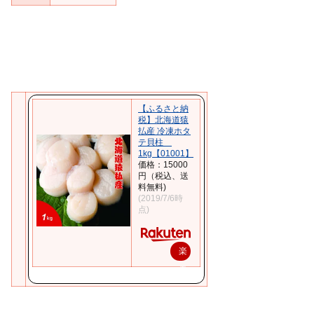
【ふるさと納
税】北海道猿
払産 冷凍ホタ
テ貝柱
1kg【01001】
価格：15000
円（税込、送
料無料)
(2019/7/6時
点)
楽
天
で
購