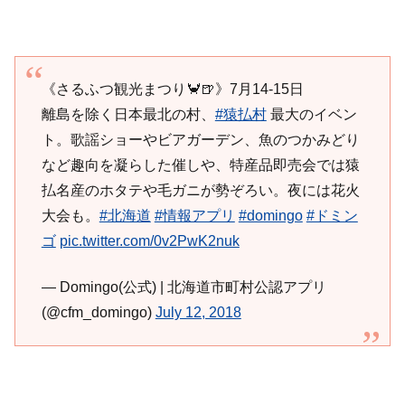
《さるふつ観光まつり🦀🍺》7月14-15日
離島を除く日本最北の村、
#猿払村
最大のイベン
ト。歌謡ショーやビアガーデン、魚のつかみどり
など趣向を凝らした催しや、特産品即売会では猿
払名産のホタテや毛ガニが勢ぞろい。夜には花火
大会も。
#北海道
#情報アプリ
#domingo
#ドミン
ゴ
pic.twitter.com/0v2PwK2nuk
— Domingo(公式) | 北海道市町村公認アプリ
(@cfm_domingo)
July 12, 2018