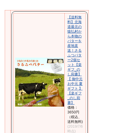
入
【送料無
料】北海
道最北の
猿払村か
ら本物の
バターを
産地直
送！さる
ふつバタ
ー2個セ
ット【楽
ギフ_の
し宛書】
【 御中元
お中元 夏
ギフト 】
【楽ギフ
_のし宛
書】
価格：
3650円
（税込、
送料無料)
(2019/7/6
時点)