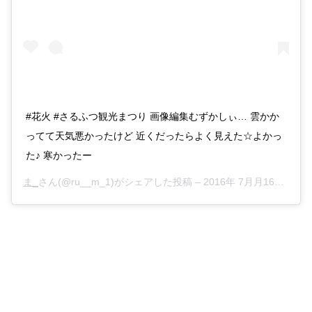
#花火 #さるふつ観光まつり 画像編集むずかしぃ… 雲かか
ってて天気悪かったけど 近くだったらよく見えた☆よかっ
た♪ 寒かったー
ま_
さん(@ru__m_1)がシェアした投稿 –
2016年 7月月16日午前5時48分PDT