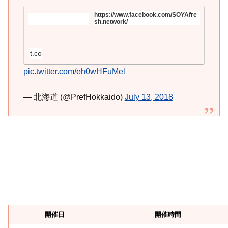
https://www.facebook.com/SOYAfre
sh.network/
t.co
pic.twitter.com/eh0wHFuMel
— 北海道 (@PrefHokkaido)
July 13, 2018
開催日
開催時間