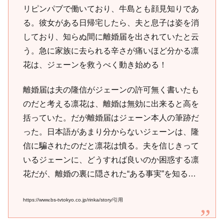
リピンパブで働いており、牛島とも顔見知りであ
る。彼女がある日帰宅したら、夫と息子は姿を消
しており、知らぬ間に離婚届を出されていたと云
う。急に家族に去られる辛さが痛いほど分かる凛
花は、ジェーンを救うべく動き始める！
離婚届は夫の隆信がジェーンの許可無く書いたも
のだと考える凛花は、離婚は無効に出来ると高を
括っていた。だが離婚届はジェーン本人の筆跡だ
った。日本語があまり分からないジェーンは、隆
信に騙されたのだと凛花は憤る。夫を信じきって
いるジェーンに、どうすれば良いのか困惑する凛
花だが、離婚の裏に隠された“ある事実”を知る…
https://www.bs-tvtokyo.co.jp/rinka/story/引用