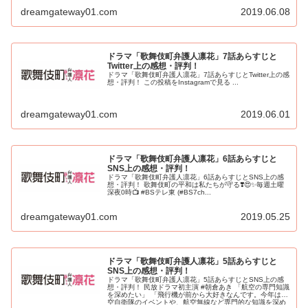
dreamgateway01.com
2019.06.08
ドラマ「歌舞伎町弁護人凛花」7話あらすじと
Twitter上の感想・評判！
ドラマ「歌舞伎町弁護人凛花」7話あらすじとTwitter上の感
想・評判！ この投稿をInstagramで見る ...
dreamgateway01.com
2019.06.01
ドラマ「歌舞伎町弁護人凛花」6話あらすじと
SNS上の感想・評判！
ドラマ「歌舞伎町弁護人凛花」6話あらすじとSNS上の感
想・評判！ 歌舞伎町の平和は私たちが守る❣️😍✨毎週土曜
深夜0時📺 #BSテレ東 (#BS7ch...
dreamgateway01.com
2019.05.25
ドラマ「歌舞伎町弁護人凛花」5話あらすじと
SNS上の感想・評判！
ドラマ「歌舞伎町弁護人凛花」5話あらすじとSNS上の感
想・評判！ 民放ドラマ初主演 #朝倉あき 「航空の専門知識
を深めたい」 「飛行機が前から大好きなんです。今年は航
空自衛隊のイベントや、航空無線など専門的な知識を深め