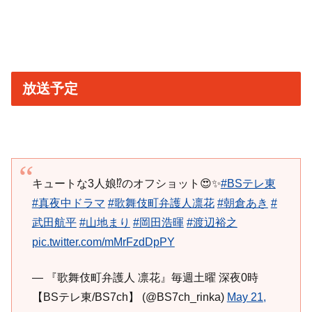
放送予定
キュートな3人娘⁉️のオフショット😍✨
#BSテレ東
#真夜中ドラマ
#歌舞伎町弁護人凛花
#朝倉あき
#
武田航平
#山地まり
#岡田浩暉
#渡辺裕之
pic.twitter.com/mMrFzdDpPY
— 『歌舞伎町弁護人 凛花』毎週土曜 深夜0時
【BSテレ東/BS7ch】 (@BS7ch_rinka)
May 21,