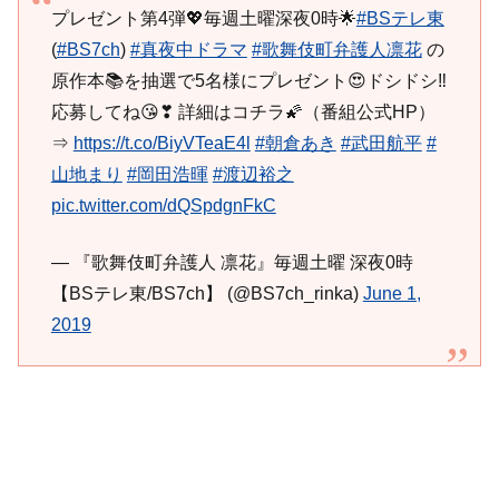
プレゼント第4弾💖毎週土曜深夜0時🌟
#BSテレ東
(
#BS7ch
)
#真夜中ドラマ
#歌舞伎町弁護人凛花
の
原作本📚を抽選で5名様にプレゼント😍ドシドシ‼
応募してね😘❣ 詳細はコチラ🌠（番組公式HP）
⇒
https://t.co/BiyVTeaE4l
#朝倉あき
#武田航平
#
山地まり
#岡田浩暉
#渡辺裕之
pic.twitter.com/dQSpdgnFkC
— 『歌舞伎町弁護人 凛花』毎週土曜 深夜0時
【BSテレ東/BS7ch】 (@BS7ch_rinka)
June 1,
2019