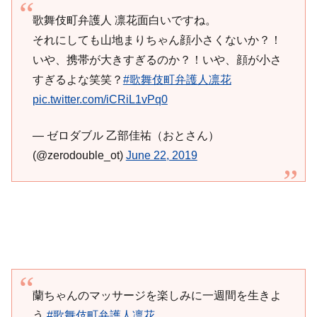
歌舞伎町弁護人 凛花面白いですね。
それにしても山地まりちゃん顔小さくないか？！
いや、携帯が大きすぎるのか？！いや、顔が小さ
すぎるよな笑笑？
#歌舞伎町弁護人凛花
pic.twitter.com/iCRiL1vPq0
— ゼロダブル 乙部佳祐（おとさん）
(@zerodouble_ot)
June 22, 2019
蘭ちゃんのマッサージを楽しみに一週間を生きよ
う
#歌舞伎町弁護人凛花