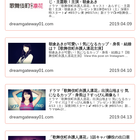
じ・主題歌！主演・朝倉あき
ドラマ「歌舞伎町弁護人凛花」キャスト・あらすじ・主題
歌！主演・朝倉あき プレゼント第1弾😍4/13（土）深夜0
時スタート🌠 #BSテレ東 (#BS7ch）新ドラマ📺 #歌舞伎町
弁...
dreamgateway01.com
2019.04.09
朝倉あきが可愛い！気になるカップ・身長・結婚
は？【歌舞伎町弁護人凛花主演】
朝倉あきが可愛い！気になるカップ・身長・結婚は？【歌
舞伎町弁護人凛花主演】 View this post on Instagram ...
dreamgateway01.com
2019.04.10
ドラマ「歌舞伎町弁護人凛花」出演山地まり 気
になるカップ・身長は？すっぴん画像も！
ドラマ「歌舞伎町弁護人凛花」出演山地まり 気になるカッ
プ・サイズは？すっぴん画像も！ プレゼント第1弾😍
4/13（土）深夜0時スタート🌠 #BSテレ東 (#BS7ch）新ド
ラマ&#x1f...
dreamgateway01.com
2019.04.13
「歌舞伎町弁護人凛花」1話キャバ嬢役の出口亜