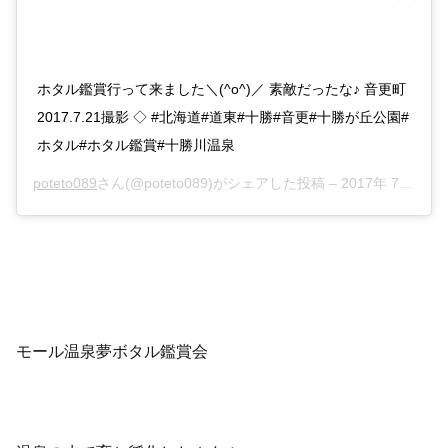
ホタル鑑賞行って来ました＼(^o^)／ 素敵だったな♪ 音更町
2017.7.21撮影 ◇ #北海道#道東#十勝#音更#十勝が丘公園#
ホタル#ホタル鑑賞#十勝川温泉
poteto089
さん(@poteto089)がシェアした投稿 –
2017年 7月月21日午前7時34分PDT
モール温泉夢ボタル鑑賞会