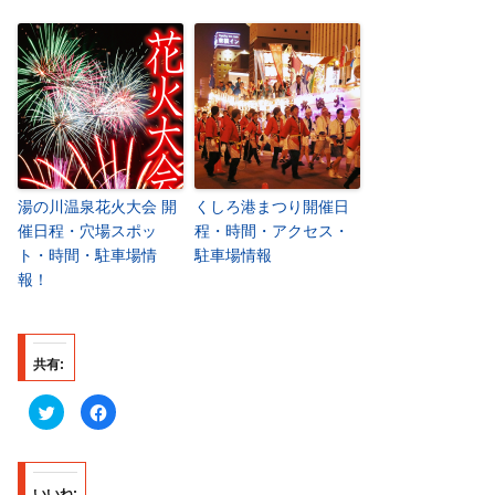
湯の川温泉花火大会 開
くしろ港まつり開催日
催日程・穴場スポッ
程・時間・アクセス・
ト・時間・駐車場情
駐車場情報
報！
共有:
ク
F
リ
a
ッ
c
ク
e
し
b
て
o
T
o
いいね: