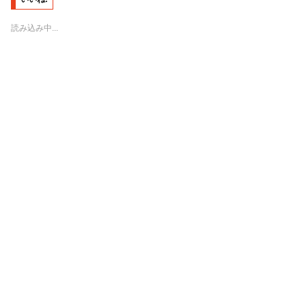
w
k
i
で
t
共
t
有
読み込み中...
e
す
r
る
で
に
共
は
有
ク
(
リ
新
ッ
し
ク
い
し
ウ
て
ィ
く
ン
だ
ド
さ
ウ
い
で
(
開
新
き
し
ま
い
す
ウ
)
ィ
ン
ド
ウ
で
開
き
ま
す
)