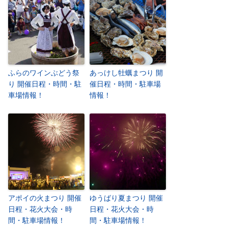
ふらのワインぶどう祭
あっけし牡蠣まつり 開
り 開催日程・時間・駐
催日程・時間・駐車場
車場情報！
情報！
アポイの火まつり 開催
ゆうばり夏まつり 開催
日程・花火大会・時
日程・花火大会・時
間・駐車場情報！
間・駐車場情報！