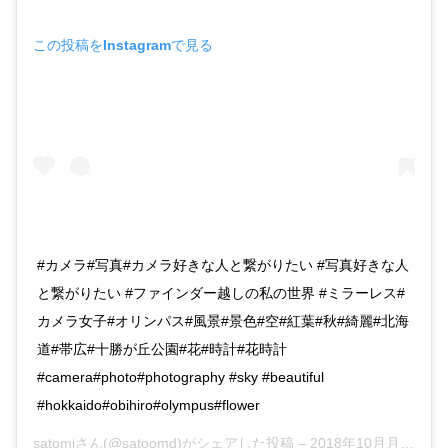
この投稿をInstagramで見る
#カメラ#写真#カメラ好きな人と繋がりたい #写真好きな人
と繋がりたい #ファインダー越しの私の世界 #ミラーレス#
カメラ女子#オリンパス#風景#景色#空#紅葉#秋#綺麗#北海
道#帯広#十勝が丘公園#花#時計#花時計
#camera#photo#photography #sky #beautiful
#hokkaido#obihiro#olympus#flower
satomi
さん(@satoomd)がシェアした投稿 –
2018年10月月30日午後8時18分PDT