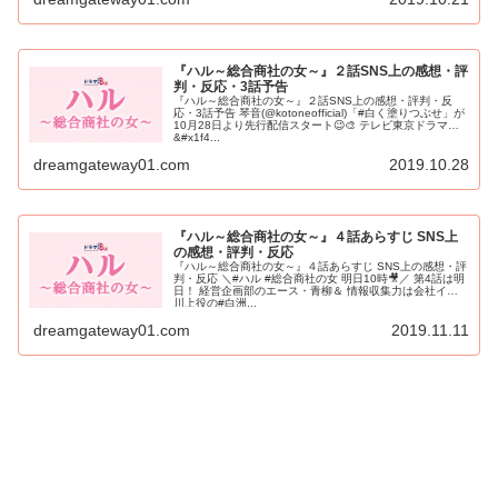
『ハル～総合商社の女～』２話SNS上の感想・評
判・反応・3話予告
『ハル～総合商社の女～』２話SNS上の感想・評判・反
応・3話予告 琴音(@kotoneofficial)「#白く塗りつぶせ」が
10月28日より先行配信スタート😉🎨 テレビ東京ドラマ
&#x1f4...
dreamgateway01.com
2019.10.28
『ハル～総合商社の女～』４話あらすじ SNS上
の感想・評判・反応
『ハル～総合商社の女～』４話あらすじ SNS上の感想・評
判・反応 ＼#ハル #総合商社の女 明日10時🎥／ 第4話は明
日！ 経営企画部のエース・青柳＆ 情報収集力は会社イチ⁉︎
川上役の#白洲...
dreamgateway01.com
2019.11.11