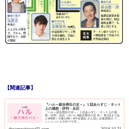
【関連記事】
『ハル～総合商社の女～』１話あらすじ・ネット
上の感想・評判・反応
『ハル～総合商社の女～』１話あらすじ・ネット上の感
想・評判・反応 ＼#ハル #総合商社の女 🌸／ 第1話まであ
と9時間！今夜10時！#中谷美紀 さん演じる海原晴の ファ
ッションにも注目です😊...
dreamgateway01.com
2019.10.21