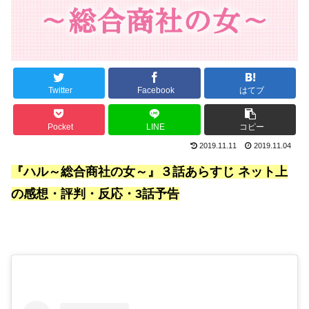
Twitter
Facebook
はてブ
Pocket
LINE
コピー
2019.11.11
2019.11.04
『ハル～総合商社の女～』３話あらすじ ネット上
の感想・評判・反応・3話予告