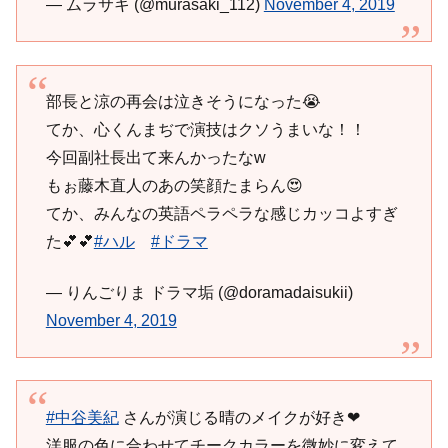
— ムラサキ (@murasaki_112)
November 4, 2019
部長と涼の再会は泣きそうになった😭
てか、心くんまぢで演技はクソうまいな！！
今回副社長出て来んかったなw
もぉ藤木直人のあの笑顔たまらん😍
てか、みんなの英語ペラペラな感じカッコよすぎ
た💕💕
#ハル
#ドラマ
— りんごりま ドラマ垢 (@doramadaisukii)
November 4, 2019
#中谷美紀
さんが演じる晴のメイクが好き❤︎
洋服の色に合わせてチークカラーを微妙に変えて