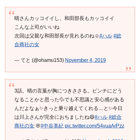
晴さんカッコイイし、和田部長もカッコイイ
こんな上司がいいね
次回は父親な和田部長が見れるのね☺️
#ハル
#総
合商社の女
— てと (@ohamu153)
November 4, 2019
3話。晴の言葉が胸につきささる。ピンチにどう
なることかと思った💦でも不思議と安心感がある
んだよなぁ✨きっと乗り越えてくれる…と✨今日
は川上さんが完全におちましたね😄
#ハル
#総合
商社の女
🌸
#中谷美紀
pic.twitter.com/54vuaArPzz