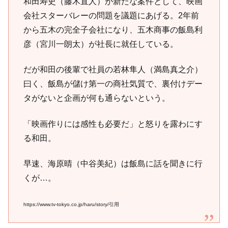
和田寿史（藤木直人）が新たな案件として、映画
会社スターバレーの問題を議題にあげる。2年前
から五木の完全子会社になり、五木商事の飯島利
彦（宮川一朗太）が社長に就任している。
だが和田の後輩で社員の若林隼人（満島真之介）
曰く、飯島が儲け第一の商社気質で、裏付けデー
タがないと企画が何も通らないという。
「映画作りには感性も必要だ」と怒りを露わにす
る和田。
早速、海原晴（中谷美紀）は飯島に話を聞きに行
くが…。
https://www.tv-tokyo.co.jp/haru/story/引用