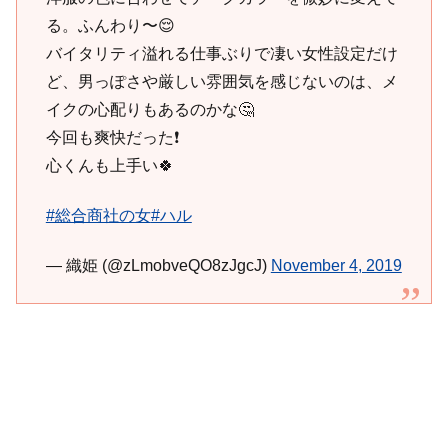
る。ふんわり〜😌
バイタリティ溢れる仕事ぶりで凄い女性設定だけ
ど、男っぽさや厳しい雰囲気を感じないのは、メ
イクの心配りもあるのかな🤔
今回も爽快だった❗️
心くんも上手い🍀
#総合商社の女
#ハル
— 織姫 (@zLmobveQO8zJgcJ)
November 4, 2019