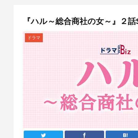
『ハル～総合商社の女～』２話
ドラマ