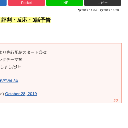
Pocket
LINE
コピー
2019.11.04
2019.10.28
・評判・反応・3話予告
日より先行配信スタート😉🎨
ングテーマ🌸
ました❗️✨
IafVSVhL3X
e)
October 28, 2019