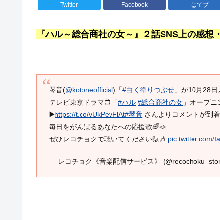
Twitter
Facebook
はてブ
『ハル～総合商社の女～』２話SNS上の感想
琴音(
@kotoneofficial
)「
#白く塗りつぶせ
」が10月28
テレビ東京ドラマ📺「
#ハル
#総合商社の女
」オープニ
▶️
https://t.co/vUkPevFlAt
#琴音
さんよりコメントが到着し
毎日をがんばるあなたへの応援歌🌈📣
ぜひレコチョクで聴いてください🙋🎶
pic.twitter.com/
— レコチョク《音楽配信サービス》 (@recochoku_stor